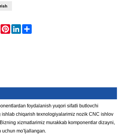
rish
WhatsApp
Pinterest
LinkedIn
Share
onentlardan foydalanish yuqori sifatli butlovchi
ng ishlab chiqarish texnologiyalarimiz nozik CNC ishlov
i. Bizning xizmatlarimiz murakkab komponentlar dizayni,
ish uchun mo'ljallangan.