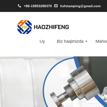
+86-15853286370
hzfstamping@gmail.com
Uy
Biz haqimizda
Mahsu