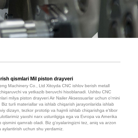
Live
ish qismlari Mil piston drayveri
ng Machinery Co., Ltd Xitoyda CNC ishlov berish metall
b chiqaruvchi va yetkazib beruvchi hisoblanadi. Ushbu CNC
mlari milya piston drayveri Air Nailer Aksessuarlar uchun o'rnini
Biz turli materiallar va ishlab chiqarish jarayonlarida ishlab
viy dizayn, tezkor prototip va hajmli ishlab chiqarishga e'tibor
lotlarimiz yaxshi narx ustunligiga ega va Evropa va Amerika
p qismini qamrab oladi. Biz g‘oyalaringizni tez, aniq va arzon
 aylantirish uchun shu yerdamiz.