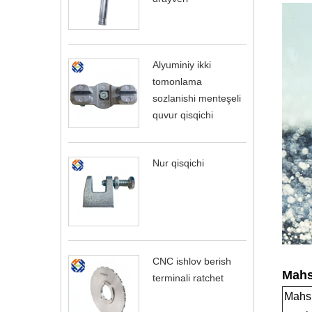
Alyuminiy ikki
tomonlama
sozlanishi menteşeli
quvur qisqichi
Nur qisqichi
CNC ishlov berish
Mahsu
terminali ratchet
Mahs