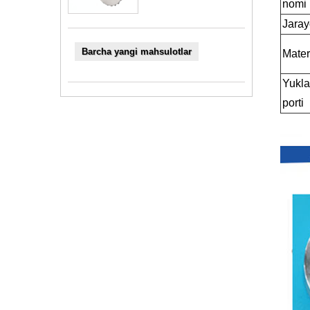
nomi
Jara
Barcha yangi mahsulotlar
Mater
Yukl
porti