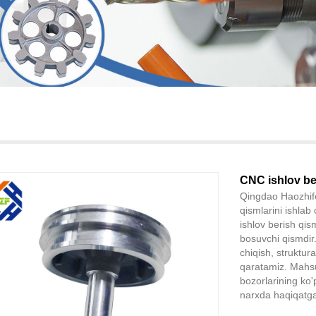
CNC ishlov ber
Qingdao Haozhife
qismlarini ishla
ishlov berish qis
bosuvchi qismdir. 
chiqish, struktura
qaratamiz. Mahsu
bozorlarining ko'
narxda haqiqatga