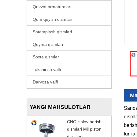
Quvvat armaturalari
Qum quyish qismlari
Shtamplash qismlari
Quyma qismlari
Soxta qismlar
Tekshirish valfi
Darvoza valfi
Ma
YANGI MAHSULOTLAR
Sanoat
qismla
CNC ishlov berish
berish
qismlari Mil piston
turli 
drayveri