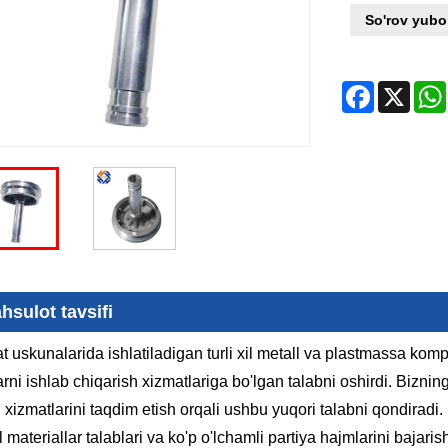
So'rov yubo
Facebook
X
hsulot tavsifi
 uskunalarida ishlatiladigan turli xil metall va plastmassa komp
rni ishlab chiqarish xizmatlariga bo'lgan talabni oshirdi. Bizni
 xizmatlarini taqdim etish orqali ushbu yuqori talabni qondirad
xil materiallar talablari va ko'p o'lchamli partiya hajmlarini bajar