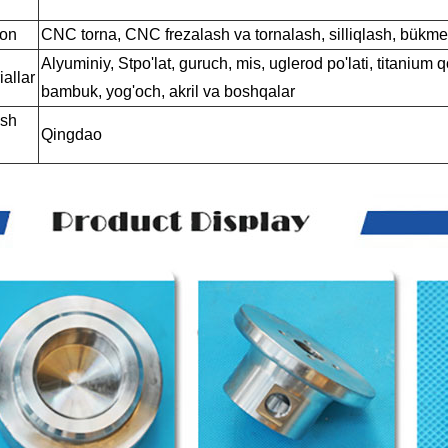
yon
CNC torna, CNC frezalash va tornalash, silliqlash, bükme
Alyuminiy, St
po'lat, guruch, mis, uglerod po'lati, titanium
iallar
bambuk, yog'och, akril va boshqalar
ash
Qingdao